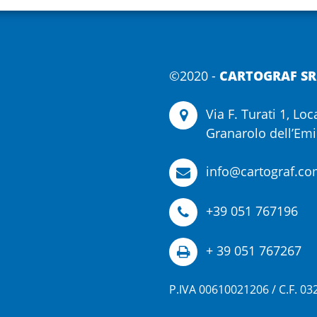
s
©2020 -
CARTOGRAF SR
Via F. Turati 1, Lo
Granarolo dell’Emil
info@cartograf.c
+39 051 767196
+ 39 051 767267
P.IVA 00610021206 / C.F. 0