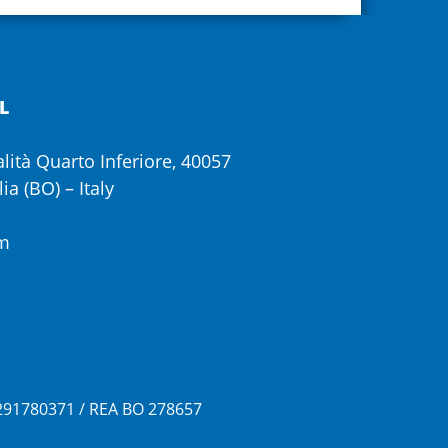
L
calità Quarto Inferiore, 40057
ia (BO) – Italy
om
3291780371 / REA BO 278657