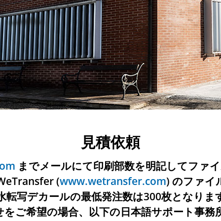
見積依頼
com
までメールにて印刷部数を明記してファイ
ansfer (
www.wetransfer.com
) のファ
. 水転写デカールの最低発注数は300枚となりま
せをご希望の場合、以下の日本語サポート事務