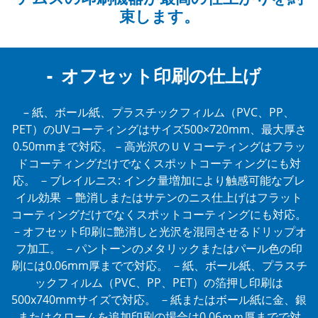
束します。
オフセット印刷の仕上げ
– 紙、ボール紙、プラスチックフィルム（PVC、PP、
PET）のUVコーティングはサイズ500×720mm、最大厚さ
0.50mmまで対応。
– 高光沢のＵＶコーティングはフラッ
ドコーティングだけでなくスポットコーティングにも対
応。
－ブレイルニス: インク量増加により触感可能なブレ
イル効果
－艶消しまたはサテンのニス仕上げはフラット
コーティングだけでなくスポットコーティングにも対応。
－オフセット印刷に艶消しと光沢を混同させるドリップオ
フ加工。
－パントーンのメタリックまたはパール色の印
刷には0.06mm厚までで対応。
－紙、ボール紙、プラスチ
ックフィルム（PVC、PP、PET）の箔押し印刷は
500x740mmサイズで対応。
－紙またはボール紙に金、銀
またはクロームを追加印刷の場合は0.06ｍｍ厚までで対