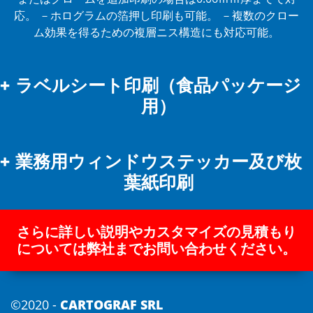
応。
－ホログラムの箔押し印刷も可能。
－複数のクロー
ム効果を得るための複層ニス構造にも対応可能。
ラベルシート印刷（食品パッケージ
用）
ダイカットされた粘着性のポリプロピレンフィルム（Ｐ
業務用ウィンドウステッカー及び枚
Ｐ）に色移り防止インクで印刷。食品、化粧品、飲料のパ
ッケージであらかじめポリエチレン（ＰＥ）またはポリプ
葉紙印刷
ロピレン（ＰＰ）により保護されているものに限ります。
注意：ラベルは飲食物に直接貼付できません。色移りは１
枚葉紙印刷はシルクスクリーン印刷またはオフセット印刷
００％起きないわけではありません。
厳選された材料の
さらに詳しい説明やカスタマイズの見積もり
で柔軟性に優れたポリプロピレンとポリ塩化ビニールの複
組み合わせで作られています：
使用される材料はすべて
については弊社までお問い合わせください。
合粘着シートを使用、ダイカット加工で高強度と高耐光性
「スイス連邦EDIのRS 817.023.21消費財関連条例」に記載
があります。
これによりヨーロッパの平均的な気候にて
されています。
屋外で３年程度の耐久性があります。
このタイプのラベ
ル印刷は高耐薬品性があり透明のラッカー塗料で印刷され
©2020 -
CARTOGRAF SRL
「EuPIA協会の色移り耐性インク及びワニス用の基準リス